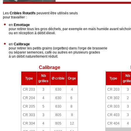
Les
Cribles Rotatifs
peuvent être utilisés seuls
pour travailler :
en
Emottage
pour retirer tous les gros déchets, par exemple en maïs humide avant séchoir
ou en réception à débit élevé.
en
Calibrage
pour retirer les petits grains (orgettes) dans l'orge de brasserie
ou séparer semences, café ou autres en plusieurs grades
à un débit naturellement réduit.
Calibrage
Nb
Nb
Type
Ø crible
Orge
Type
grilles
grill
CR 203
3
630
4
CR 203
3
CR 204
4
630
6
CR 302
2
CR 205
5
630
8
CR 303
3
CR 303
3
805
8
CR 403
3
CR 304
4
805
12
CR 404
4