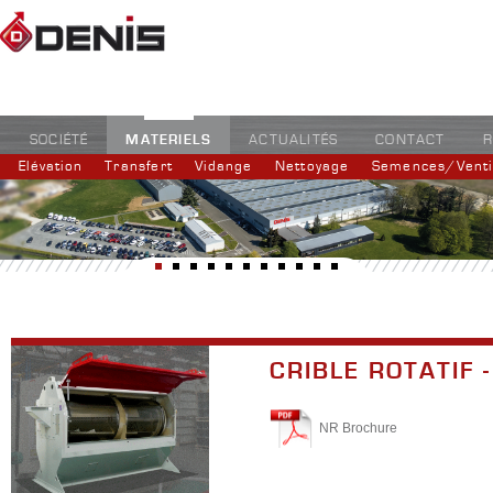
MATERIELS
SOCIÉTÉ
ACTUALITÉS
CONTACT
R
Elévation
Transfert
Vidange
Nettoyage
Semences/Ventil
CRIBLE ROTATIF 
NR Brochure