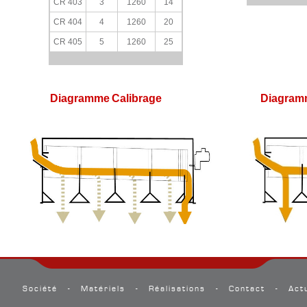
CR 403
3
1260
14
CR 404
4
1260
20
CR 405
5
1260
25
Diagramme Calibrage Diagramme 
Société
-
Matériels
-
Réalisations
-
Contact
-
Act