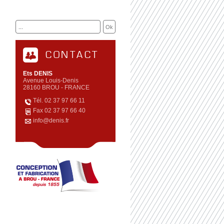
CONTACT
Ets DENIS
Avenue Louis-Denis
28160 BROU - FRANCE
Tél. 02 37 97 66 11
Fax 02 37 97 66 40
info@denis.fr