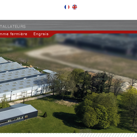
STALLATEURS
mme fermière
Engrais