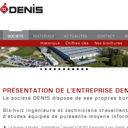
SOCIÉTÉ
MATERIELS
ACTUALITÉS
CONTACT
R
Historique
Chiffres clés
Nos brochures
PRÉSENTATION DE L'ENTREPRISE DEN
La société DENIS dispose de ses propres bu
Dix-huit ingénieurs et techniciens travaille
d'études équipés de puissants moyens infor
Le bureau d'études " installations " permet à DENIS d'apporter à ses clients, e