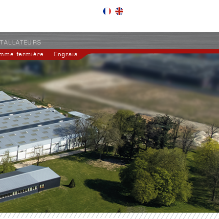
STALLATEURS
mme fermière
Engrais