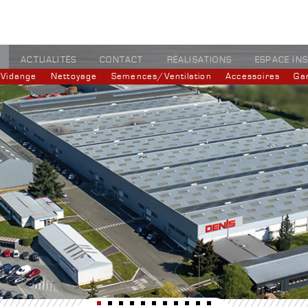
ACTUALITÉS
CONTACT
RÉALISATIONS
ESPACE IN
Vidange
Nettoyage
Semences/Ventilation
Accessoires
Ga