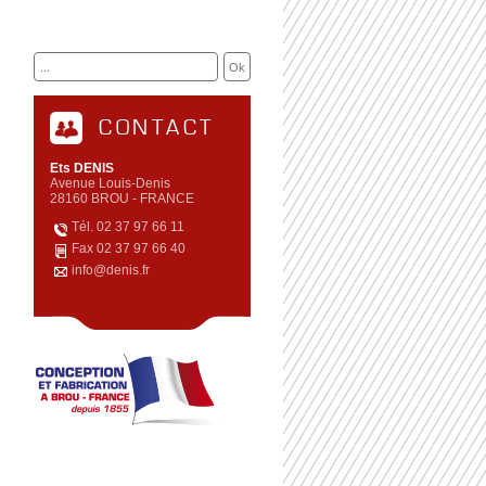
CONTACT
Ets DENIS
Avenue Louis-Denis
28160 BROU - FRANCE
Tél. 02 37 97 66 11
Fax 02 37 97 66 40
info@denis.fr