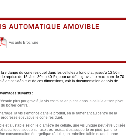
IS AUTOMATIQUE AMOVIBLE
Vis auto Brochure
 la vidange du cône résiduel dans les cellules à fond plat, jusqu'à 12,50 m
 de reprise de 15 t/h et 30 ou 40 t/h, pour un débit gravitaire maximum de 70
elà de ces débits et de ces dimensions, voir la documentation des vis de
avantages suivants :
'écoule plus par gravité, la vis est mise en place dans la cellule et son pivot
 du boîtier central.
arrage, la vis s'enfonce dans le produit, en le ramenant au centre de la
is progresse et évacue le cône résiduel.
le et ajustable selon le diamètre de cellule, une vis unique peut être utilisée
let spécifique, soudé sur axe très résistant est supporté en pied, par une
t. Une consommation énergétique réduite, un entretien faible et une bonne