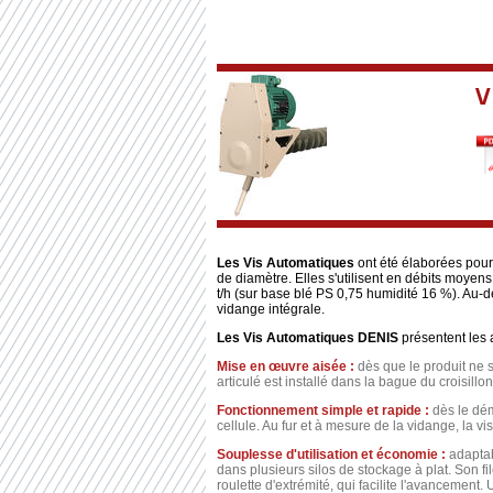
V
Les Vis Automatiques
ont été élaborées pour
de diamètre. Elles s'utilisent en débits moyens
t/h (sur base blé PS 0,75 humidité 16 %). Au-d
vidange intégrale.
Les Vis Automatiques DENIS
présentent les 
Mise en œuvre aisée :
dès que le produit ne s
articulé est installé dans la bague du croisillon
Fonctionnement simple et rapide :
dès le dém
cellule. Au fur et à mesure de la vidange, la v
Souplesse d'utilisation et économie :
adaptab
dans plusieurs silos de stockage à plat. Son fi
roulette d'extrémité, qui facilite l'avancemen