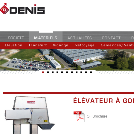
MATERIELS
SOCIÉTÉ
ACTUALITÉS
CONTACT
R
Elévation
Transfert
Vidange
Nettoyage
Semences/Ventil
ÉLÉVATEUR À GO
GF Brochure